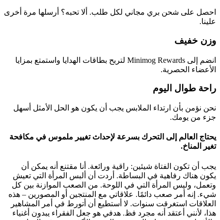
احصل على شحن بري مجاني لكل طلب. ألا تحبه؟ أرسلها مرة أخرى
علينا.
وزن خفيف
انضم إلى Minimog Rewards لتربح بطاقات الهدايا واستمتع بمزايا
الأعضاء الحصرية.
راحة طوال اليوم
نحن نؤمن بأن ارتداء الملابس يجب أن يكون هو الحل الأمثل أسهل
جزء من يومك.
يحتاج العالم إلى التحرك بسرعة لإحداث تغيير ملموس في مكافحة
تغير المناخ.
يجب أن تكون الفتاة شيئين: راقية ورائعة. أنا مقتنع أنه يمكن أن
يكون هناك رفاهية في البساطة. أردت أن ألبس المرأة التي تعيش
وتعمل، وليس المرأة التي في اللوحة. من الصعب الموازنة بين كل
شيء. إنه أمر صعب دائمًا. علاقاتي مع المنتجين أو المصورين – هذه
العلاقات استغرقت سنوات. لا أستطيع أن أتورط في أمر المشاهير
هذا، لأنني أعتقد أنه مجرد فظ. هدفي هو جعل الفقراء يبدون أغنياء