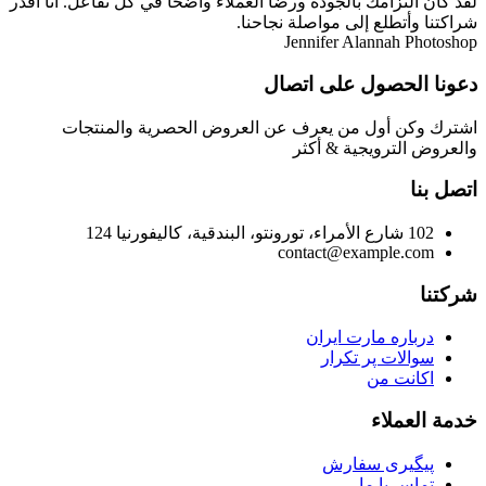
لقد كان التزامك بالجودة ورضا العملاء واضحًا في كل تفاعل. أنا أقدر
شراكتنا وأتطلع إلى مواصلة نجاحنا.
Jennifer Alannah
Photoshop
دعونا الحصول على اتصال
اشترك وكن أول من يعرف عن العروض الحصرية والمنتجات
والعروض الترويجية & أكثر
اتصل بنا
102 شارع الأمراء، تورونتو، البندقية، كاليفورنيا 124
contact@example.com
شركتنا
درباره مارت ایران
سوالات پر تکرار
اکانت من
خدمة العملاء
پیگیری سفارش
تماس با ما