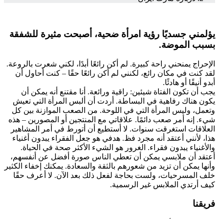
يؤلمني جسديًا رؤية امرأة ضحية، أصبحت مثيرة للشفقة
بسبب الموضة.
الإحراج يمنحني راحة كبيرة. لم أكن رائعًا أبدًا، لكني شعرت بالروعة.
لقد كنت في مكان رائع، لكنني لم أكن رائعًا حقًا – كنت أحاول أن
أبدو أنيقًا أو هادئًا.
يجب أن تكون الفتاة شيئين: راقية ورائعة. أنا مقتنع أنه يمكن أن
يكون هناك رفاهية في البساطة. أردت أن ألبس المرأة التي تعيش
وتعمل، وليس المرأة التي في اللوحة. من الصعب الموازنة بين كل
شيء. إنه أمر صعب دائمًا. علاقاتي مع المنتجين أو المصورين – هذه
العلاقات استغرقت سنوات. لا أستطيع أن أتورط في أمر المشاهير
هذا، لأنني أعتقد أنه مجرد فظ. هدفي هو جعل الفقراء يبدون أغنياء
والأغنياء يبدون فقراء. الغرور هو الشيء الأكثر صحة في الحياة.
أعتقد أن ملابسي يمكن أن تعطي الناس صورة أفضل عن أنفسهم،
وأنها يمكن أن تزيد من شعورهم بالثقة والسعادة. يمكنك إخفاء الكثير
خلف المسرحيات، ولست بحاجة لفعل ذلك بعد الآن. لا أعرف حقًا
كيف أرتدي الملابس غير الرسمية.
فريقنا