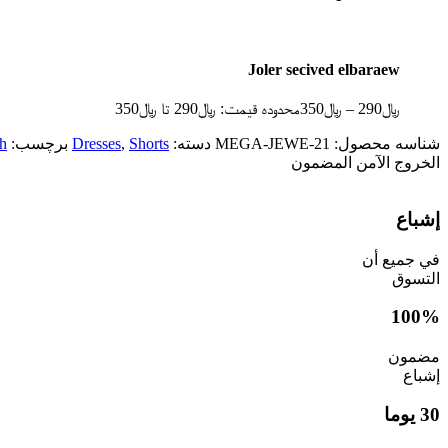
Joler secived elbaraew
﷼
290
–
﷼
350
محدوده قیمت: ﷼290 تا ﷼350
شناسه محصول:
MEGA-JEWE-21
دسته:
Shorts
,
Dresses
برچسب:
ch
الخروج الآمن المضمون
إشباع
في جميع أن
التسوق
100%
مضمون
إشباع
30 يوما