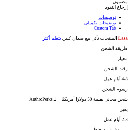
مضمون
إرجاع النقود
توضیحات
توضیحات تکمیلی
Custom Tab
Lasa
المنتجات تأتي مع ضمان كبير.
يتعلم أكثر.
طريقة الشحن
معيار
وقت الشحن
4-8 أيام عمل
رسوم الشحن
شحن مجاني بقيمة 50 دولارًا أمريكيًا + لـ AnthroPerks
يعبر
2-3 أيام عمل
بين عشية وضحاها