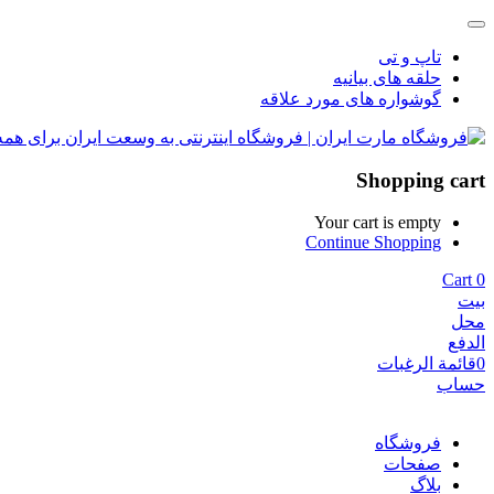
تاپ و تی
حلقه های بیانیه
گوشواره های مورد علاقه
Shopping cart
Your cart is empty
Continue Shopping
Cart
0
بيت
محل
الدفع
0
قائمة الرغبات
حساب
فروشگاه
صفحات
بلاگ