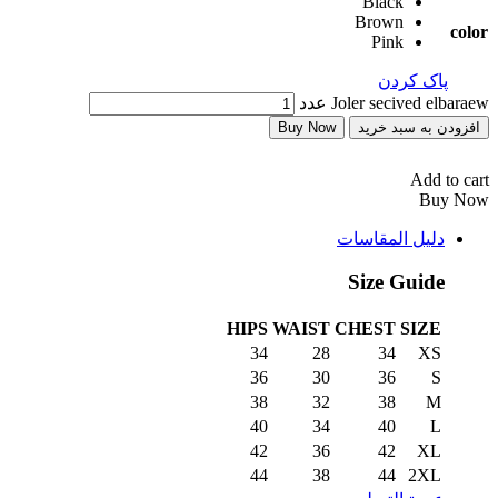
Black
Brown
color
Pink
پاک کردن
Joler secived elbaraew عدد
افزودن به سبد خرید
Buy Now
Add to cart
Buy Now
دليل المقاسات
Size Guide
HIPS
WAIST
CHEST
SIZE
34
28
34
XS
36
30
36
S
38
32
38
M
40
34
40
L
42
36
42
XL
44
38
44
2XL