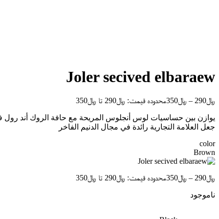
Joler secived elbaraew
﷼
290
–
﷼
350
محدوده قیمت: ﷼290 تا ﷼350
جعل العلامة التجارية رائدة في مجال الدنيم الفاخر
color
Brown
﷼
290
–
﷼
350
محدوده قیمت: ﷼290 تا ﷼350
ناموجود