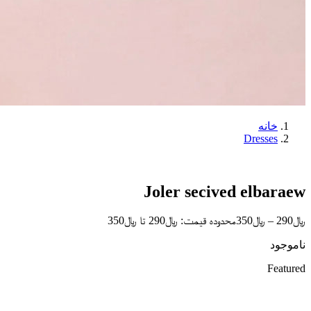
خانه
Dresses
Joler secived elbaraew
﷼
290
–
﷼
350
محدوده قیمت: ﷼290 تا ﷼350
ناموجود
Featured