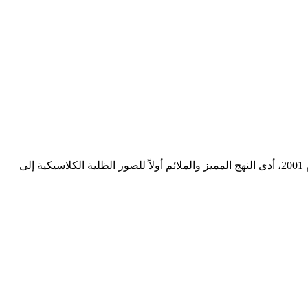
يوازن بين حساسيات لوس أنجلوس المريحة مع حافة الروك أند رول في نيويورك، يصنع جو جينز أزواجًا عالية الجودة لا تشوبها شائبة. منذ عام 2001، أدى النهج المميز والملائم أولاً للصور الظلية الكلاسيكية إلى