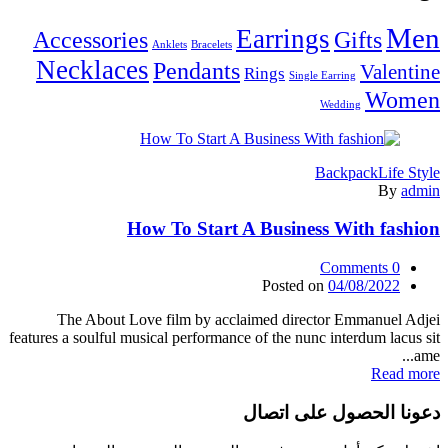
Men
Earrings
Accessories
Gifts
Anklets
Bracelets
Necklaces
Pendants
Valentine
Rings
Single Earring
Women
Wedding
Backpack
Life Style
By
admin
How To Start A Business With fashion
Comments
0
Posted on
04/08/2022
The About Love film by acclaimed director Emmanuel Adjei
features a soulful musical performance of the nunc interdum lacus sit
ame...
Read more
دعونا الحصول على اتصال