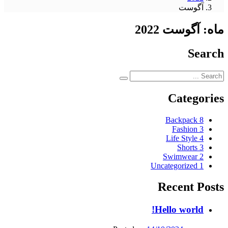
آگوست
ماه:
آگوست 2022
Search
Categories
Backpack
8
Fashion
3
Life Style
4
Shorts
3
Swimwear
2
Uncategorized
1
Recent Posts
Hello world!