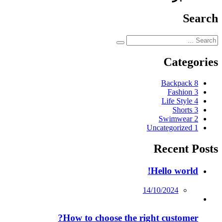
Search
Categories
Backpack
8
Fashion
3
Life Style
4
Shorts
3
Swimwear
2
Uncategorized
1
Recent Posts
Hello world!
Posted
14/10/2024
on
How to choose the right customer?