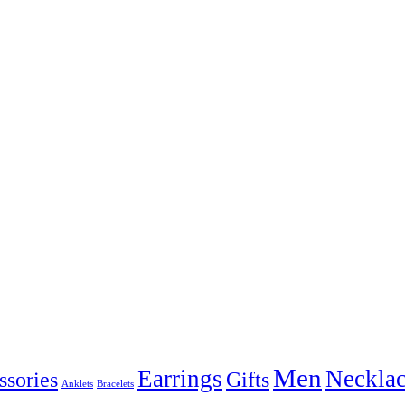
Men
Earrings
Necklac
ssories
Gifts
Anklets
Bracelets