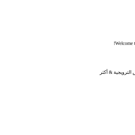
Welcome to 
لترويجية & أكثر