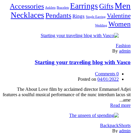
Men
Earrings
Accessories
Gifts
Anklets
Bracelets
Necklaces
Pendants
Valentine
Rings
Single Earring
Women
Wedding
Fashion
By
admin
Starting your traveling blog with Vasco
Comments
0
Posted on
04/01/2022
The About Love film by acclaimed director Emmanuel Adjei
features a soulful musical performance of the nunc interdum lacus sit
ame...
Read more
Backpack
Shorts
By
admin