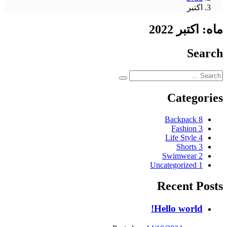
اکتبر
ماه:
اکتبر 2022
Search
Categories
Backpack
8
Fashion
3
Life Style
4
Shorts
3
Swimwear
2
Uncategorized
1
Recent Posts
Hello world!