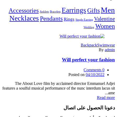
Men
Earrings
Accessories
Gifts
Anklets
Bracelets
Necklaces
Pendants
Valentine
Rings
Single Earring
Women
Wedding
Backpack
Swimwear
By
admin
Will perfect your fashion
Comments
0
Posted on
04/10/2022
The About Love film by acclaimed director Emmanuel Adjei
features a soulful musical performance of the nunc interdum lacus sit
ame...
Read more
دعونا الحصول على اتصال